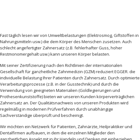
Fast täglich lesen wir von Umweltbelastungen (Elektrosmog, Giftstoffen in
Nahrungsmitteln usw.) die dem Körper des Menschen zusetzen. Auch
schlecht angefertigter Zahnersatz (z.B. fehlerhafter Guss, hoher
Restmonomergehalt usw.) kann unseren Körper belasten.
Mit seiner Zertifizierung nach den Richtlinien der internationalen
Gesellschaft für ganzheitliche Zahnmedizin (GZM) reduziert EGGER. die
individuelle Belastung Ihrer Patienten durch Zahnersatz. Durch optimierte
Verarbeitungsprozesse (z.B. in der Gusstechnik) und durch die
Verwendung von geeigneten Materialien (Goldlegierungen und
Prothesenkunststoffe) bieten wir unseren Kunden körperverträglichen
Zahnersatz an. Der Qualitätsnachweis von unseren Produkten wird
regelmäßig in modernen Prüfverfahren durch unabhängige
Sachverständige überprüft und bescheinigt.
Wir möchten ein Netzwerk für Patienten, Zahnärzte, Heilpraktiker und
Dentalfirmen aufbauen, in dem die einzelnen Mitglieder den
ganzheitlichen Aspekt mit in ihr Handeln und Denken mit einbeziehen.