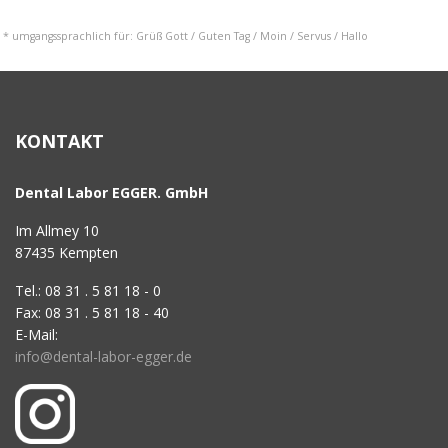
* umgangssprachlich für: Grüß Gott / Guten Tag / Moin / Servus / Hallo
KONTAKT
Dental Labor EGGER. GmbH
Im Allmey 10
87435 Kempten
Tel.: 08 31 . 5 81 18 - 0
Fax: 08 31 . 5 81 18 - 40
E-Mail:
info@dental-labor-egger.de